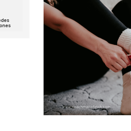
edes
iones