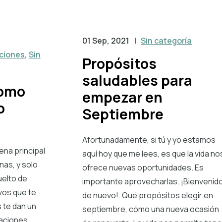
01 Sep, 2021
|
Sin categoría
ciones
,
Sin
Propósitos
saludables para
como
empezar en
o
Septiembre
Afortunadamente, si tú y yo estamos
ena principal
aquí hoy que me lees, es que la vida no
nas, y solo
ofrece nuevas oportunidades. Es
elto de
importante aprovecharlas. ¡Bienvenid
vos que te
de nuevo!. Qué propósitos elegir en
 te dan un
septiembre, cómo una nueva ocasión
caciones,