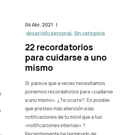
04 Abr, 2021
|
desarrollo personal
,
Sin categoría
22 recordatorios
para cuidarse a uno
mismo
Sí, parece que a veces necesitamos
ponernos recordatorios para «cuidarse
s
a uno mismo». ¿Te ocurre?. Es posible
que prestes más atención a las
o
notificaciones de tu móvil que a tus
«notificaciones internas» ?.
Recientemente he terminado de