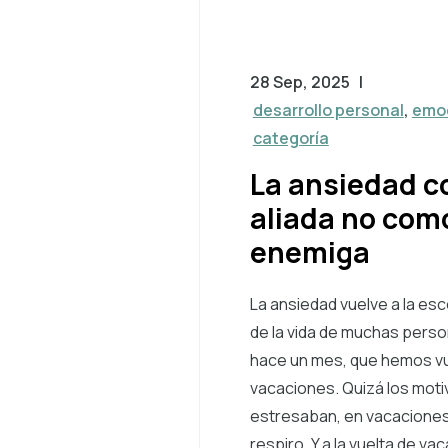
28 Sep, 2025
|
desarrollo personal
,
emo
categoría
La ansiedad 
aliada no com
enemiga
La ansiedad vuelve a la esc
de la vida de muchas perso
hace un mes, que hemos vu
vacaciones. Quizá los moti
estresaban, en vacaciones
respiro. Y a la vuelta de va