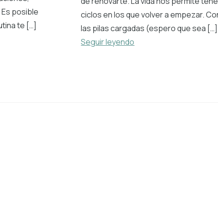
de renovarte. La vida nos permite tene
 Es posible
ciclos en los que volver a empezar. Co
utina te […]
las pilas cargadas (espero que sea […]
Seguir leyendo