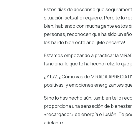
Estos días de descanso que seguramente 
situación actual lo requiere. Pero te lo r
bien, hablando con mucha gente estos dí
personas, reconocen que ha sido un año 
les ha ido bien este año. ¡Me encanta!
Estamos empezando a practicar la MIRADA 
funciona, lo que te ha hecho feliz, lo q
¿Y tú?. ¿Cómo vas de MIRADA APRECIATIV
positivas, y emociones energizantes que 
Si no lo has hecho aún, también te lo re
proporciona una sensación de bienestar
«recargador» de energía e ilusión. Te p
adelante.