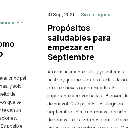
01 Sep, 2021
|
Sin categoría
ciones
,
Sin
Propósitos
saludables para
como
empezar en
o
Septiembre
Afortunadamente, si tú y yo estamos
ena principal
aquí hoy que me lees, es que la vida no
nas, y solo
ofrece nuevas oportunidades. Es
elto de
importante aprovecharlas. ¡Bienvenid
vos que te
de nuevo!. Qué propósitos elegir en
 te dan un
septiembre, cómo una nueva ocasión
caciones,
de renovarte. La vida nos permite tene
 Es posible
ciclos en los que volver a empezar. Co