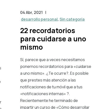
04 Abr, 2021
|
desarrollo personal
,
Sin categoría
22 recordatorios
para cuidarse a uno
mismo
Sí, parece que a veces necesitamos
ponernos recordatorios para «cuidarse
s
a uno mismo». ¿Te ocurre?. Es posible
que prestes más atención a las
o
notificaciones de tu móvil que a tus
«notificaciones internas» ?.
Recientemente he terminado de
r
impartir un curso de «Cómo desarrollar
n