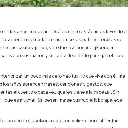
ue de dos años, mi sobrino. Así, es como estábamos leyendo el
. Totalmente implicado en hacer que los pobres cerditos se
rles las casitas. ¡Lobo, vete fuera al bosque! ¡Fuera, al
rbales con sus manos y su carita de enfado para que el lobo
teriorizar, un poco más de lo habitual, lo que vive con él, me
ad los niños aprenden frases, canciones o gestos, que
ntas el cuento o cada vez que les viene a la cabeza!. Sin
il, ¡que es mucha!. Sin desanimarse cuando el lobo aparece
, los cerditos vuelven a estar en peligro, pero ahí están