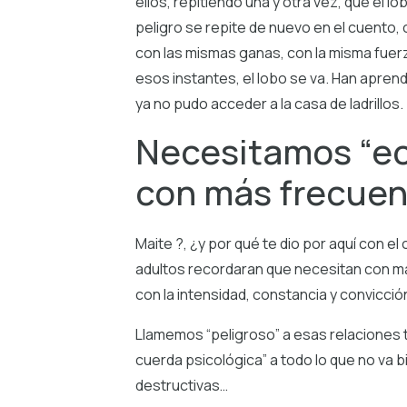
ellos, repitiendo una y otra vez, que el l
peligro se repite de nuevo en el cuento,
con las mismas ganas, con la misma fuerza
esos instantes, el lobo se va. Han aprend
ya no pudo acceder a la casa de ladrillos.
Necesitamos “ech
con más frecuen
Maite ?, ¿y por qué te dio por aquí con e
adultos recordaran que necesitan con más 
con la intensidad, constancia y convicci
Llamemos “peligroso” a esas relaciones t
cuerda psicológica” a todo lo que no va bi
destructivas…