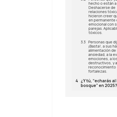
hecho o están a
Deshacerse de
relaciones tóxic
hicieron creer qu
en permanente
emocional con 
parejas. Aplicabl
tóxicos.
Personas que di
¡Basta!, a sus h
alimentación de 
ansiedad, a la e
emociones, a lo
destructivos, y a
reconocimiento 
fortalezas.
¿Y tú, “echarás al 
bosque” en 2025