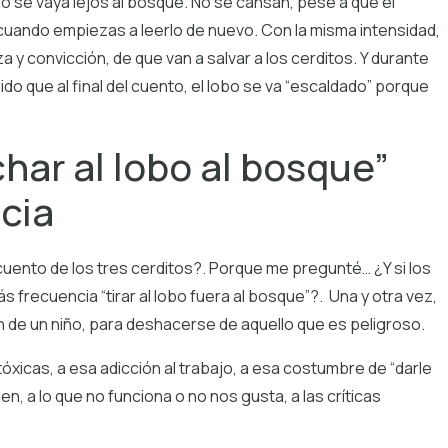
obo se vaya lejos al bosque. No se cansan, pese a que el
 cuando empiezas a leerlo de nuevo. Con la misma intensidad,
 y convicción, de que van a salvar a los cerditos. Y durante
ido que al final del cuento, el lobo se va “escaldado” porque
ar al lobo al bosque”
cia
l cuento de los tres cerditos?. Porque me pregunté… ¿Y si los
frecuencia “tirar al lobo fuera al bosque”?. Una y otra vez,
ón de un niño, para deshacerse de aquello que es peligroso.
óxicas, a esa adicción al trabajo, a esa costumbre de “darle
en, a lo que no funciona o no nos gusta, a las críticas