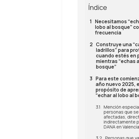
Índice
Necesitamos “echa
lobo al bosque” c
frecuencia
Construye una “c
ladrillos” para pr
cuando estés en p
mientras “echas al
bosque”
Para este comien
año nuevo 2025, el
propósito de apre
“echar al lobo al 
Mención especial
personas que se 
afectadas, direc
indirectamente p
DANA en Valencia
Personas que ya