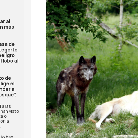
r al
on más
asa de
otegerte
eligro
 lobo al
zo de
ige el
nder a
bosque”.
 a las
han visto
ta o
or la
.
 lo han