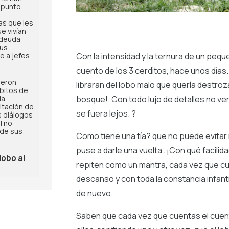
 punto.
as que les
e vivían
 deuda
sus
e a jefes
Con la intensidad y la ternura de un peq
cuento de los 3 cerditos, hace unos días
jeron
libraran del lobo malo que quería destroza
ábitos de
la
bosque!. Con todo lujo de detalles no ve
vitación de
se fuera lejos. ?
s diálogos
l no
de sus
Como tiene una tía? que no puede evitar in
puse a darle una vuelta…¡Con qué facilid
lobo al
repiten como un mantra, cada vez que cue
?
descanso y con toda la constancia infant
de nuevo.
Saben que cada vez que cuentas el cuento