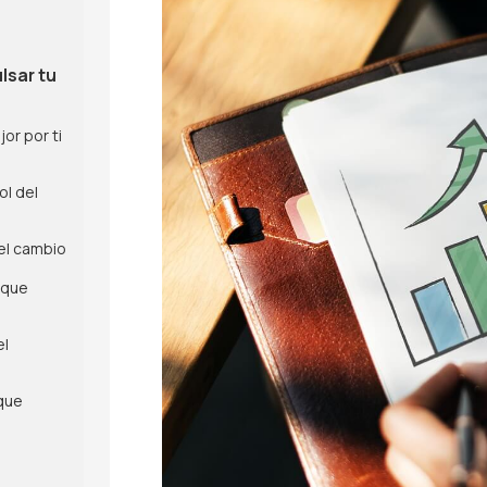
lsar tu
or por ti
ol del
del cambio
 que
el
que