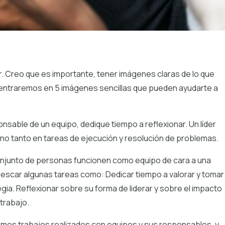
ar. Creo que es importante, tener imágenes claras de lo que
entraremos en 5 imágenes sencillas que pueden ayudarte a
sable de un equipo, dedique tiempo a reflexionar. Un líder
, no tanto en tareas de ejecución y resolución de problemas.
conjunto de personas funcionen como equipo de cara a una
frescar algunas tareas como: Dedicar tiempo a valorar y tomar
gia. Reflexionar sobre su forma de liderar y sobre el impacto
trabajo.
timos trabajos realizados con equipos y sus responsables, y