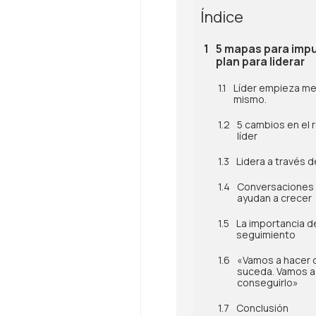
Índice
5 mapas para impu
plan para liderar
Líder empieza mej
mismo.
5 cambios en el r
líder
Lidera a través 
Conversaciones
ayudan a crecer
La importancia d
seguimiento
«Vamos a hacer 
suceda. Vamos a
conseguirlo»
Conclusión