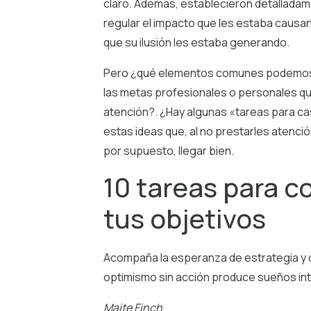
claro. Además, establecieron detalladame
regular el impacto que les estaba causand
que su ilusión les estaba generando.
Pero ¿qué elementos comunes podemos 
las metas profesionales o personales q
atención?. ¿Hay algunas «tareas para 
estas ideas que, al no prestarles atenció
por supuesto, llegar bien.
10 tareas para c
tus objetivos
Acompaña la esperanza de estrategia y de
optimismo sin acción produce sueños int
Maite Finch