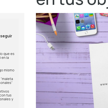
nseguir
 lo que es
 en la
igo mismo
 “maleta
sonales”
etivos
con tus
onales y