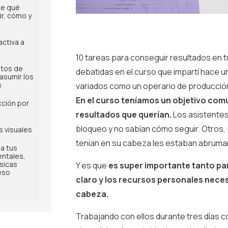
te qué
r, cómo y
activa a
10 tareas para conseguir resultados en t
itos de
debatidas en el curso que impartí hace u
asumir los
s
variados como un operario de producción
En el curso teníamos un objetivo com
cción por
resultados que querían.
Los asistente
bloqueo y no sabían cómo seguir. Otros, 
 visuales
tenían en su cabeza les estaban abrum
a tus
ntales,
sicas
Y es que
es super importante tanto par
eso
claro y los recursos personales necesar
cabeza.
Trabajando con ellos durante tres días 