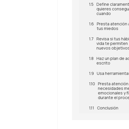
Define claramen
quieres consegui
cuando
Presta atención 
tus miedos
Revisa si tus háb
vida te permiten 
nuevos objetivo
Haz un plan de a
escrito
Usa herramientas
Presta atención 
necesidades me
emocionales y fí
durante el proc
Conclusión