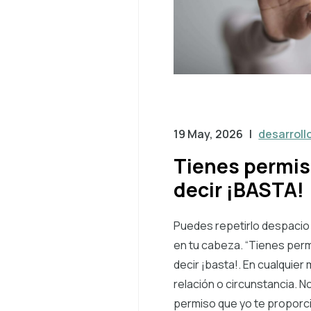
19 May, 2026
|
desarroll
Tienes permis
decir ¡BASTA!
Puedes repetirlo despacio
en tu cabeza. “Tienes per
decir ¡basta!. En cualquie
relación o circunstancia. N
permiso que yo te proporci