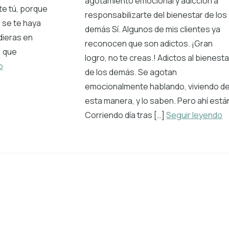
agotamiento emocional y adicción a
te tú, porque
responsabilizarte del bienestar de los
 se te haya
demás Sí. Algunos de mis clientes ya
dieras en
reconocen que son adictos. ¡Gran
, que
logro, no te creas.! Adictos al bienesta
o
de los demás. Se agotan
emocionalmente hablando, viviendo d
esta manera, y lo saben. Pero ahí está
Corriendo día tras […]
Seguir leyendo