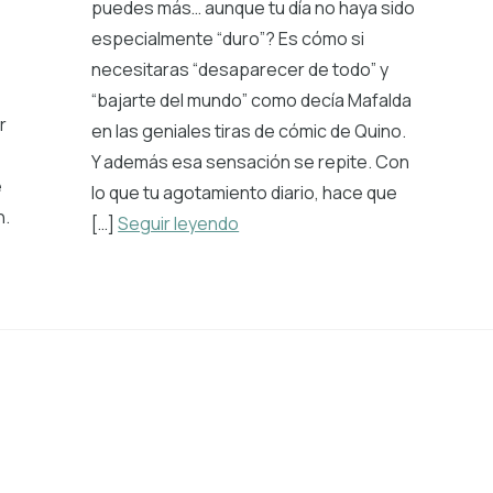
puedes más… aunque tu día no haya sido
especialmente “duro”? Es cómo si
necesitaras “desaparecer de todo” y
“bajarte del mundo” como decía Mafalda
r
en las geniales tiras de cómic de Quino.
Y además esa sensación se repite. Con
e
lo que tu agotamiento diario, hace que
n.
[…]
Seguir leyendo