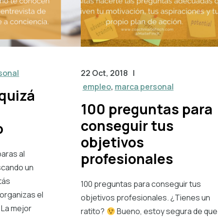
sonal
22 Oct, 2018
|
empleo
,
marca personal
 quizá
100 preguntas para
conseguir tus
o
objetivos
aras al
profesionales
scando un
tás
100 preguntas para conseguir tus
 organizas el
objetivos profesionales. ¿Tienes un
 La mejor
ratito?
Bueno, estoy segura de que