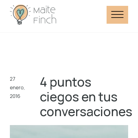
4 puntos
27
enero,
ciegos en tus
2016
conversaciones