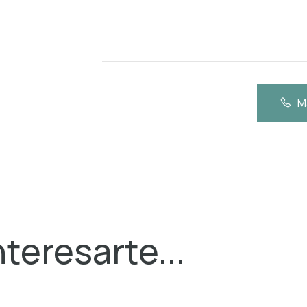
M
teresarte...