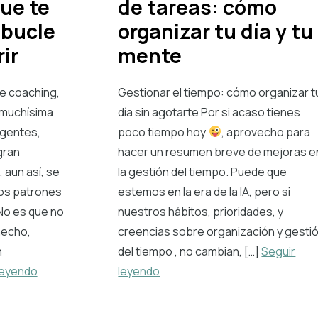
ue te
de tareas: cómo
 bucle
organizar tu día y tu
ir
mente
de coaching,
Gestionar el tiempo: cómo organizar t
 muchísima
día sin agotarte Por si acaso tienes
igentes,
poco tiempo hoy
, aprovecho para
gran
hacer un resumen breve de mejoras e
 aun así, se
la gestión del tiempo. Puede que
tos patrones
estemos en la era de la IA, pero si
No es que no
nuestros hábitos, prioridades, y
hecho,
creencias sobre organización y gesti
n
del tiempo , no cambian, […]
Seguir
leyendo
leyendo