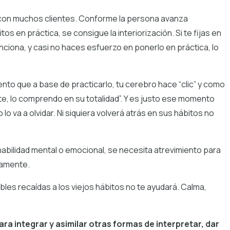
con muchos clientes. Conforme la persona avanza
 en práctica, se consigue la interiorización. Si te fijas en
nciona, y casi no haces esfuerzo en ponerlo en práctica, lo
mento que a base de practicarlo, tu cerebro hace “clic” y como
nte, lo comprendo en su totalidad”. Y es justo ese momento
lo va a olvidar. Ni siquiera volverá atrás en sus hábitos no
a habilidad mental o emocional, se necesita atrevimiento para
vamente.
bles recaídas a los viejos hábitos no te ayudará. Calma,
ra integrar y asimilar otras formas de interpretar, dar