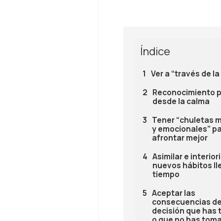
Índice
Ver a “través de la
Reconocimiento p
desde la calma
Tener “chuletas 
y emocionales” p
afrontar mejor
Asimilar e interior
nuevos hábitos ll
tiempo
Aceptar las
consecuencias de
decisión que has
o que no has tom