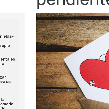
 niebla»
ropio
mentales
ara
izar
eva su
 la
 tomado
ado