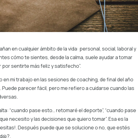
 en cualquier ámbito de la vida: personal, social, laboral y
entes cómo te sientes, desde la calma, suele ayudar a tomar
por sentirte más feliz y satisfecho”.
 en mi trabajo en las sesiones de coaching, de final del año
. Puede parecer fácil, pero me refiero a cuidarse cuando las
adversas.
lta: “cuando pase esto… retomaré el deporte”, “cuando pase
 que necesito y las decisiones que quiero tomar”. Esa es la
ecesitas!. Después puede que se solucione o no, que estés
ad@?.