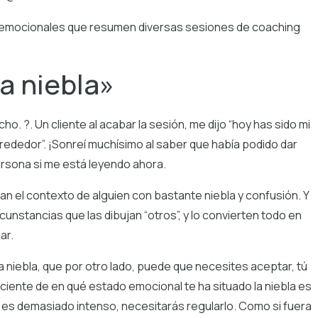
 emocionales que resumen diversas sesiones de coaching
la niebla»
o. ?. Un cliente al acabar la sesión, me dijo “hoy has sido mi
alrededor”. ¡Sonreí muchísimo al saber que había podido dar
persona si me está leyendo ahora.
jan el contexto de alguien con bastante niebla y confusión. Y
cunstancias que las dibujan “otros”, y lo convierten todo en
jar.
a niebla, que por otro lado, puede que necesites aceptar, tú
iente de en qué estado emocional te ha situado la niebla es
 es demasiado intenso, necesitarás regularlo. Como si fuera