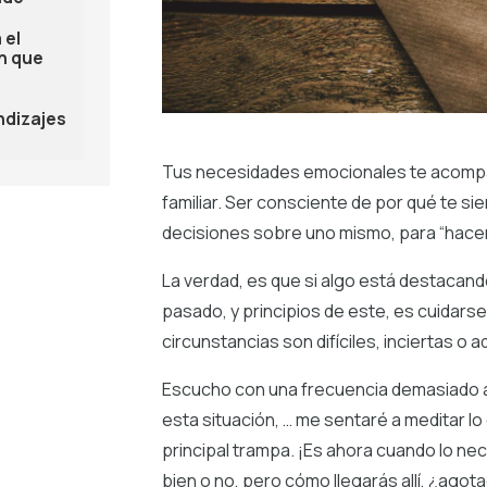
 el
ón que
dizajes
Tus necesidades emocionales te acompañan
familiar. Ser consciente de por qué te si
decisiones sobre uno mismo, para “hacer 
La verdad, es que si algo está destacando
pasado, y principios de este, es cuidarse
circunstancias son difíciles, inciertas o 
Escucho con una frecuencia demasiado a
esta situación, … me sentaré a meditar lo
principal trampa. ¡Es ahora cuando lo n
bien o no, pero cómo llegarás allí, ¿agot