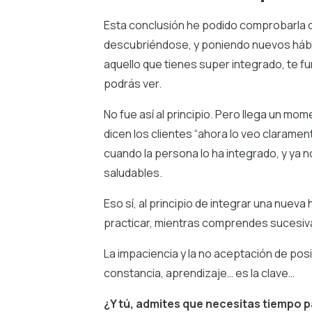
Esta conclusión he podido comprobarla 
descubriéndose, y poniendo nuevos hábitos
aquello que tienes super integrado, te fu
podrás ver.
No fue así al principio. Pero llega un mo
dicen los clientes “ahora lo veo clarame
cuando la persona lo ha integrado, y ya no 
saludables.
Eso sí, al principio de integrar una nuev
practicar, mientras comprendes sucesi
La impaciencia y la no aceptación de posi
constancia, aprendizaje… es la clave…
¿Y tú, admites que necesitas tiempo pa