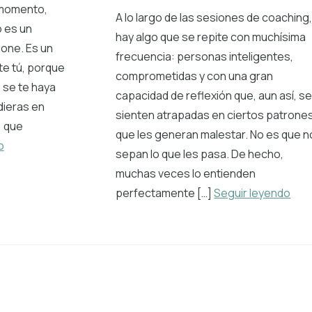
r momento,
A lo largo de las sesiones de coaching
o es un
hay algo que se repite con muchísima
one. Es un
frecuencia: personas inteligentes,
te tú, porque
comprometidas y con una gran
 se te haya
capacidad de reflexión que, aun así, s
dieras en
sienten atrapadas en ciertos patrone
, que
que les generan malestar. No es que n
o
sepan lo que les pasa. De hecho,
muchas veces lo entienden
perfectamente […]
Seguir leyendo