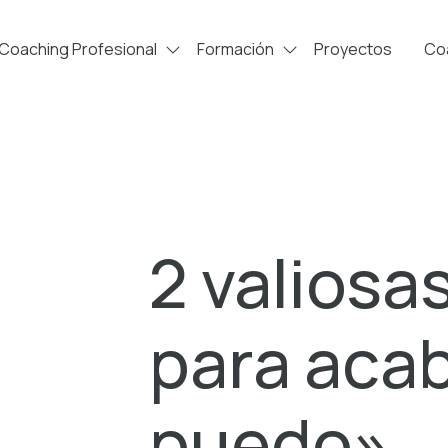
Coaching Profesional
Formación
Proyectos
Coa
2 valiosa
para acab
puedo»