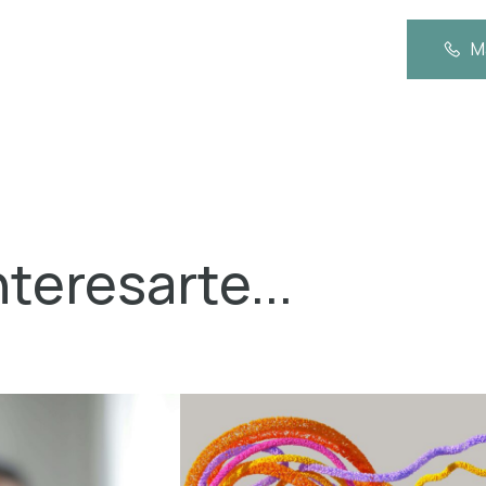
M
teresarte...