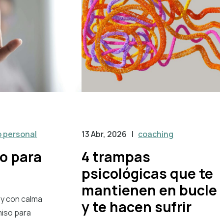
o personal
13 Abr, 2026
|
coaching
o para
4 trampas
psicológicas que te
mantienen en bucle
 y con calma
y te hacen sufrir
miso para