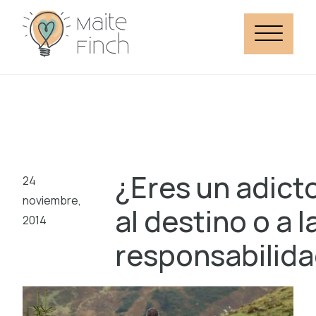
¿Eres un adict
24
noviembre,
al destino o a l
2014
responsabilid