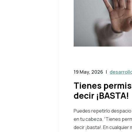
19 May, 2026
|
desarroll
Tienes permis
decir ¡BASTA!
Puedes repetirlo despacio
en tu cabeza. “Tienes per
decir ¡basta!. En cualquie