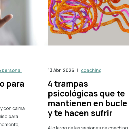
o personal
13 Abr, 2026
|
coaching
o para
4 trampas
psicológicas que te
mantienen en bucle
 y con calma
y te hacen sufrir
miso para
r momento,
A lo largo de las sesiones de coaching