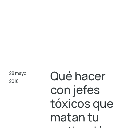
Qué hacer
28 mayo,
2018
con jefes
tóxicos que
matan tu